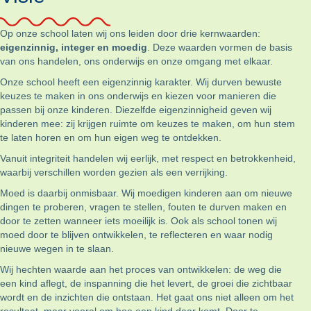
Op onze school laten wij ons leiden door drie kernwaarden:
eigenzinnig, integer en moedig
. Deze waarden vormen de basis
van ons handelen, ons onderwijs en onze omgang met elkaar.
Onze school heeft een eigenzinnig karakter. Wij durven bewuste
keuzes te maken in ons onderwijs en kiezen voor manieren die
passen bij onze kinderen. Diezelfde eigenzinnigheid geven wij
kinderen mee: zij krijgen ruimte om keuzes te maken, om hun stem
te laten horen en om hun eigen weg te ontdekken.
Vanuit integriteit handelen wij eerlijk, met respect en betrokkenheid,
waarbij verschillen worden gezien als een verrijking.
Moed is daarbij onmisbaar. Wij moedigen kinderen aan om nieuwe
dingen te proberen, vragen te stellen, fouten te durven maken en
door te zetten wanneer iets moeilijk is. Ook als school tonen wij
moed door te blijven ontwikkelen, te reflecteren en waar nodig
nieuwe wegen in te slaan.
Wij hechten waarde aan het proces van ontwikkelen: de weg die
een kind aflegt, de inspanning die het levert, de groei die zichtbaar
wordt en de inzichten die ontstaan. Het gaat ons niet alleen om het
resultaat, maar vooral om hoe een kind daar komt. Door te