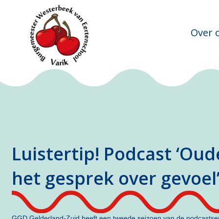
Over 
Luistertip! Podcast ‘Oud
het gesprek over gevoel
GGD Gelderland-Zuid heeft een tweede seizoen van de podcastser