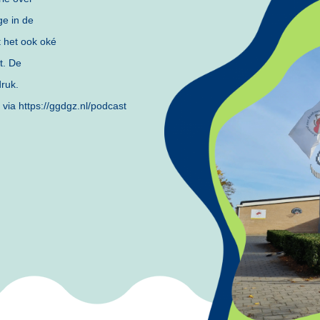
e in de
t het ook oké
t. De
druk.
n via
https://ggdgz.nl/podcast