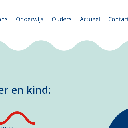
ons
Onderwijs
Ouders
Actueel
Contac
er en kind:
’
ie over