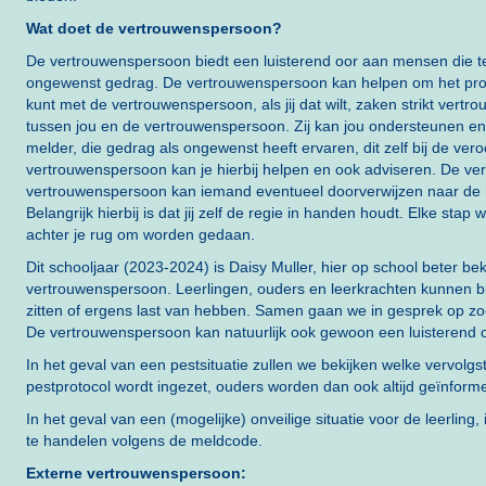
Wat doet de vertrouwenspersoon?
De vertrouwenspersoon biedt een luisterend oor aan mensen die
ongewenst gedrag. De vertrouwenspersoon kan helpen om het pr
kunt met de vertrouwenspersoon, als jij dat wilt, zaken strikt vertrou
tussen jou en de vertrouwenspersoon. Zij kan jou ondersteunen en 
melder, die gedrag als ongewenst heeft ervaren, dit zelf bij de ver
vertrouwenspersoon kan je hierbij helpen en ook adviseren. De ve
vertrouwenspersoon kan iemand eventueel doorverwijzen naar de h
Belangrijk hierbij is dat jij zelf de regie in handen houdt. Elke stap
achter je rug om worden gedaan.
Dit schooljaar (2023-2024) is Daisy Muller, hier op school beter be
vertrouwenspersoon. Leerlingen, ouders en leerkrachten kunnen bi
zitten of ergens last van hebben. Samen gaan we in gesprek op z
De vertrouwenspersoon kan natuurlijk ook gewoon een luisterend oor 
In het geval van een pestsituatie zullen we bekijken welke vervolgs
pestprotocol wordt ingezet, ouders worden dan ook altijd geïnfo
In het geval van een (mogelijke) onveilige situatie voor de leerling
te handelen volgens de meldcode.
Externe vertrouwenspersoon: